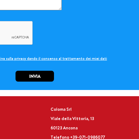
iva sulla privacy dando il consenso al trattamento dei miei dati
INVIA
Coloma Srl
Viale della Vittoria, 13
60123 Ancona
Telefono
+39-071-0986077