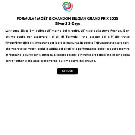
FORMULA 1 MOËT & CHANDON BELGIAN GRAND PRIX 2025
Silver 3 3-Days
La tribuna Silver 3 vi colloca all'interno del circuito, all'inizio della curva Pouhon. È un
ottimo punto per osservare i piloti di Formula 1 che escono dal difficile tratto
Rivage/Bruxelles e si preparano per la prossima curva. In questa Tribuna potete stare certi
che vedrete coi vostri occhi le abilità dei piloti e le performance delle loro auto mentre
affrontano le curve con sicurezza. È inoltre possibile intravedere i piloti che escono dalla
curva Pouhon e che accelerano verso le ultime curve del circuito.
CHIUDI