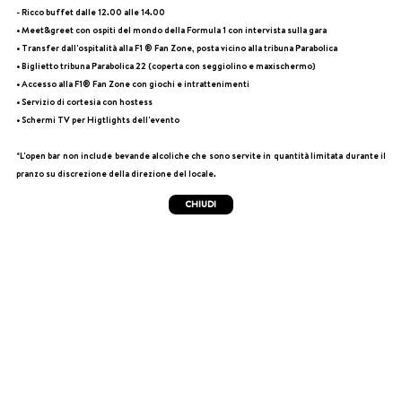
- Ricco buffet dalle 12.00 alle 14.00
• Meet&greet con ospiti del mondo della Formula 1 con intervista sulla gara
• Transfer dall'ospitalità alla F1 ® Fan Zone, posta vicino alla tribuna Parabolica
• Biglietto tribuna Parabolica 22 (coperta con seggiolino e maxischermo)
• Accesso alla F1® Fan Zone con giochi e intrattenimenti
• Servizio di cortesia con hostess
• Schermi TV per Higtlights dell'evento
*L'open bar non include bevande alcoliche che sono servite in quantità limitata durante il
pranzo su discrezione della direzione del locale.
CHIUDI