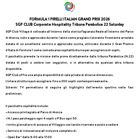
FORMULA 1 PIRELLI ITALIAN GRAND PRIX 2026
SGP CLUB Corporate Hospitality Tribuna Parabolica 22 Saturday
SGP Club Village è collocato all'interno della storica Fagianaia Reale all'interno del Parco
di Monza, noto e apprezzato durante l'anno come pregiato ristorante finemente arredato
dotato di un eccellente servizio e apprezzata cucina, utilizzato durante il Gran Premio
d'Italia di Formula 1 come comoda area ospitalità diurna per accoglienza di ospiti.
Il pacchetto prevede la visione delle prove direttamente dalla tribuna Parabolica (N.22)
dotata di posti a sedere con seggiolini, o in alternativa da qualsiasi altra tribuna
disponibile.
SGP Club offre una ampia disponibilità di sale private di diverse dimensioni.
L'intera struttura può accogliere fino a 300 ospiti contemporneamente.
Schermi TV permettono di seguire gli highlights dell'evento sportivo nelle fasi
preliminari.
Il pacchetto ospitalità include:
• Accesso privilegiato al Parco di Monza
• N.1 pass parcheggio ogni 4 ospiti o P Bus ogni 50
• Invito giornaliero di accesso al Villaggio con tavolo riservato e posto a sedere
• Servizio di ristorazione all inclusive completo di:
- Open Bar* dalle 9.00 alle 17.00