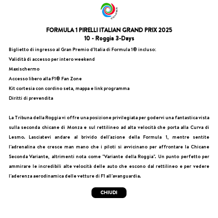
FORMULA 1 PIRELLI ITALIAN GRAND PRIX 2025
10 - Roggia 3-Days
Biglietto di ingresso al Gran Premio d'Italia di Formula 1® incluso:
Validità di accesso per intero weekend
Maxischermo
Accesso libero alla F1® Fan Zone
Kit cortesia con cordino seta, mappa e link programma
Diritti di prevendita
La Tribuna della Roggia vi offre una posizione privilegiata per godervi una fantastica vista
sulla seconda chicane di Monza e sul rettilineo ad alta velocità che porta alla Curva di
Lesmo. Lasciatevi andare al brivido dell'azione della Formula 1, mentre sentite
l'adrenalina che cresce man mano che i piloti si avvicinano per affrontare la Chicane
Seconda Variante, altrimenti nota come "Variante della Roggia". Un punto perfetto per
ammirare le incredibili alte velocità delle auto che escono dal rettilineo e per vedere
l'aderenza aerodinamica delle vetture di F1 all'avanguardia.
CHIUDI