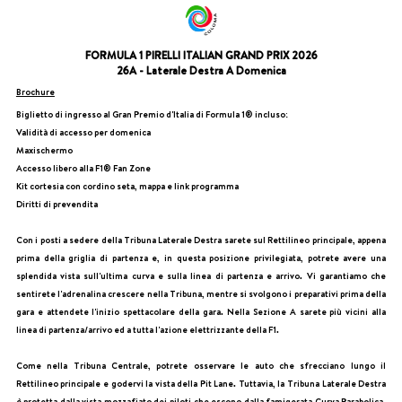
FORMULA 1 PIRELLI ITALIAN GRAND PRIX 2026
26A - Laterale Destra A Domenica
Brochure
Biglietto di ingresso al Gran Premio d'Italia di Formula 1® incluso:
Validità di accesso per domenica
Maxischermo
Accesso libero alla F1® Fan Zone
Kit cortesia con cordino seta, mappa e link programma
Diritti di prevendita
Con i posti a sedere della Tribuna Laterale Destra sarete sul Rettilineo principale, appena
prima della griglia di partenza e, in questa posizione privilegiata, potrete avere una
splendida vista sull'ultima curva e sulla linea di partenza e arrivo. Vi garantiamo che
sentirete l'adrenalina crescere nella Tribuna, mentre si svolgono i preparativi prima della
gara e attendete l'inizio spettacolare della gara. Nella Sezione A sarete più vicini alla
linea di partenza/arrivo ed a tutta l'azione elettrizzante della F1.
Come nella Tribuna Centrale, potrete osservare le auto che sfrecciano lungo il
Rettilineo principale e godervi la vista della Pit Lane. Tuttavia, la Tribuna Laterale Destra
è protetta dalla vista mozzafiato dei piloti che escono dalla famigerata Curva Parabolica,