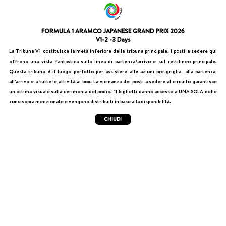
FORMULA 1 ARAMCO JAPANESE GRAND PRIX 2026
V1-2 -3 Days
La Tribuna V1 costituisce la metà inferiore della tribuna principale. I posti a sedere qui
offrono una vista fantastica sulla linea di partenza/arrivo e sul rettilineo principale.
Questa tribuna è il luogo perfetto per assistere alle azioni pre-griglia, alla partenza,
all'arrivo e a tutte le attività ai box. La vicinanza dei posti a sedere al circuito garantisce
un'ottima visuale sulla cerimonia del podio. *I biglietti danno accesso a UNA SOLA delle
zone sopra menzionate e vengono distribuiti in base alla disponibilità.
CHIUDI