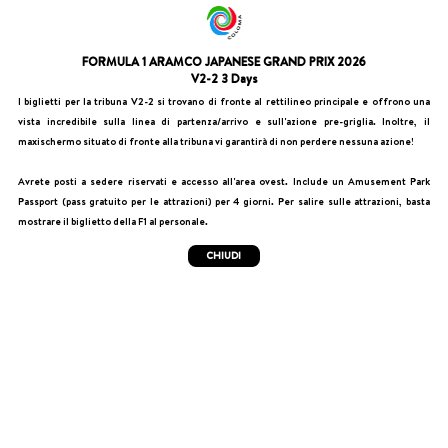
FORMULA 1 ARAMCO JAPANESE GRAND PRIX 2026
V2-2 3 Days
I biglietti per la tribuna V2-2 si trovano di fronte al rettilineo principale e offrono una
vista incredibile sulla linea di partenza/arrivo e sull'azione pre-griglia. Inoltre, il
maxischermo situato di fronte alla tribuna vi garantirà di non perdere nessuna azione!
Avrete posti a sedere riservati e accesso all'area ovest. Include un Amusement Park
Passport (pass gratuito per le attrazioni) per 4 giorni. Per salire sulle attrazioni, basta
mostrare il biglietto della F1 al personale.
CHIUDI