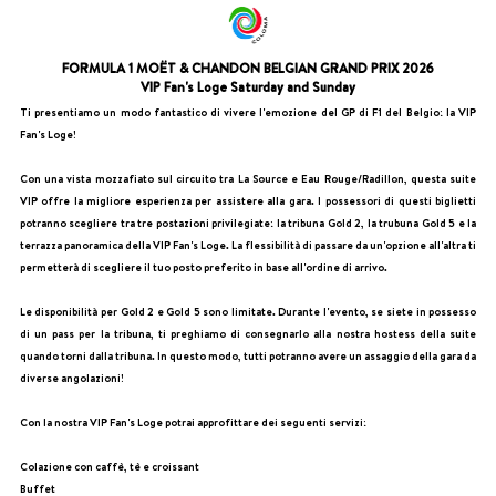
FORMULA 1 MOËT & CHANDON BELGIAN GRAND PRIX 2026
VIP Fan's Loge Saturday and Sunday
Ti presentiamo un modo fantastico di vivere l'emozione del GP di F1 del Belgio: la VIP
Fan's Loge!
Con una vista mozzafiato sul circuito tra La Source e Eau Rouge/Radillon, questa suite
VIP offre la migliore esperienza per assistere alla gara. I possessori di questi biglietti
potranno scegliere tra tre postazioni privilegiate: la tribuna Gold 2, la trubuna Gold 5 e la
terrazza panoramica della VIP Fan's Loge. La flessibilità di passare da un'opzione all'altra ti
permetterà di scegliere il tuo posto preferito in base all'ordine di arrivo.
Le disponibilità per Gold 2 e Gold 5 sono limitate. Durante l'evento, se siete in possesso
di un pass per la tribuna, ti preghiamo di consegnarlo alla nostra hostess della suite
quando torni dalla tribuna. In questo modo, tutti potranno avere un assaggio della gara da
diverse angolazioni!
Con la nostra VIP Fan's Loge potrai approfittare dei seguenti servizi:
Colazione con caffè, tè e croissant
Buffet