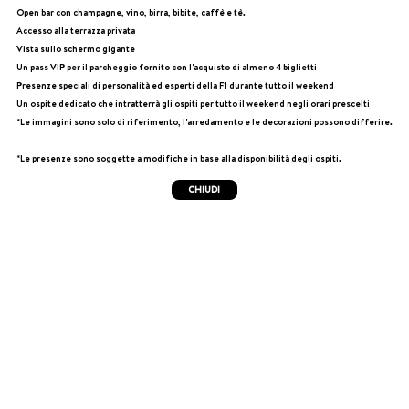
Open bar con champagne, vino, birra, bibite, caffè e tè.
Accesso alla terrazza privata
Vista sullo schermo gigante
Un pass VIP per il parcheggio fornito con l'acquisto di almeno 4 biglietti
Presenze speciali di personalità ed esperti della F1 durante tutto il weekend
Un ospite dedicato che intratterrà gli ospiti per tutto il weekend negli orari prescelti
*Le immagini sono solo di riferimento, l'arredamento e le decorazioni possono differire.
*Le presenze sono soggette a modifiche in base alla disponibilità degli ospiti.
CHIUDI