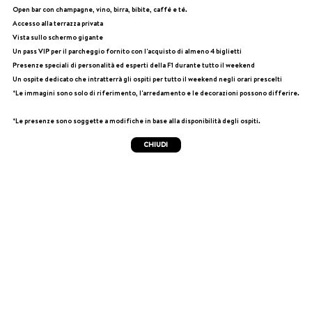
Open bar con champagne, vino, birra, bibite, caffè e tè.
Accesso alla terrazza privata
Vista sullo schermo gigante
Un pass VIP per il parcheggio fornito con l'acquisto di almeno 4 biglietti
Presenze speciali di personalità ed esperti della F1 durante tutto il weekend
Un ospite dedicato che intratterrà gli ospiti per tutto il weekend negli orari prescelti
*Le immagini sono solo di riferimento, l'arredamento e le decorazioni possono differire.
*Le presenze sono soggette a modifiche in base alla disponibilità degli ospiti.
CHIUDI