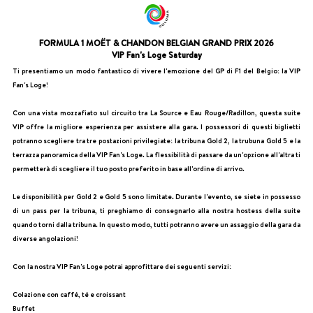
FORMULA 1 MOËT & CHANDON BELGIAN GRAND PRIX 2026
VIP Fan's Loge Saturday
Ti presentiamo un modo fantastico di vivere l'emozione del GP di F1 del Belgio: la VIP
Fan's Loge!
Con una vista mozzafiato sul circuito tra La Source e Eau Rouge/Radillon, questa suite
VIP offre la migliore esperienza per assistere alla gara. I possessori di questi biglietti
potranno scegliere tra tre postazioni privilegiate: la tribuna Gold 2, la trubuna Gold 5 e la
terrazza panoramica della VIP Fan's Loge. La flessibilità di passare da un'opzione all'altra ti
permetterà di scegliere il tuo posto preferito in base all'ordine di arrivo.
Le disponibilità per Gold 2 e Gold 5 sono limitate. Durante l'evento, se siete in possesso
di un pass per la tribuna, ti preghiamo di consegnarlo alla nostra hostess della suite
quando torni dalla tribuna. In questo modo, tutti potranno avere un assaggio della gara da
diverse angolazioni!
Con la nostra VIP Fan's Loge potrai approfittare dei seguenti servizi:
Colazione con caffè, tè e croissant
Buffet