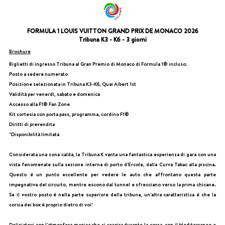
FORMULA 1 LOUIS VUITTON GRAND PRIX DE MONACO 2026
Tribuna K3 - K6 - 3 giorni
Brochure
Biglietti di ingresso Tribuna al Gran Premio di Monaco di Formula 1® incluso:
Posto a sedere numerato
Posizione selezionata in Tribuna K3-K6, Quai Albert 1st
Validità per venerdì, sabato e domenica
Accesso alla F1® Fan Zone
Kit cortesia con porta pass, programma, cordino F1®
Diritti di prevendita
*Disponibilità limitata
Considerata una zona calda, la Tribuna K vanta una fantastica esperienza di gara con una
vista fenomenale sulla sezione interna di porto d'Ercole, dalla Curva Tabac alla piscina.
Questo è un punto eccellente per vedere le auto che affrontano questa parte
impegnativa del circuito, mentre escono dal tunnel e sfrecciano verso la prima chicane.
Se il vostro posto è nella parte superiore della tribuna, un'altra caratteristica è che la
corsia dei box è proprio dietro di voi!
Deliziatevi con l'atmosfera magica che si respira durante la corsa, con il Mediterraneo e