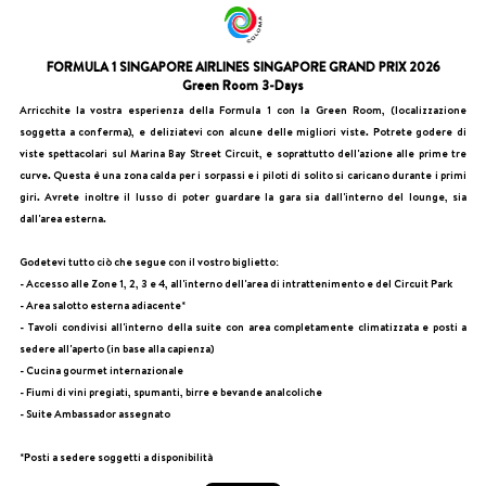
FORMULA 1 SINGAPORE AIRLINES SINGAPORE GRAND PRIX 2026
Green Room 3-Days
Arricchite la vostra esperienza della Formula 1 con la Green Room, (localizzazione
soggetta a conferma), e deliziatevi con alcune delle migliori viste. Potrete godere di
viste spettacolari sul Marina Bay Street Circuit, e soprattutto dell'azione alle prime tre
curve. Questa è una zona calda per i sorpassi e i piloti di solito si caricano durante i primi
giri. Avrete inoltre il lusso di poter guardare la gara sia dall'interno del lounge, sia
dall'area esterna.
Godetevi tutto ciò che segue con il vostro biglietto:
- Accesso alle Zone 1, 2, 3 e 4, all'interno dell'area di intrattenimento e del Circuit Park
- Area salotto esterna adiacente*
- Tavoli condivisi all'interno della suite con area completamente climatizzata e posti a
sedere all'aperto (in base alla capienza)
- Cucina gourmet internazionale
- Fiumi di vini pregiati, spumanti, birre e bevande analcoliche
- Suite Ambassador assegnato
*Posti a sedere soggetti a disponibilità