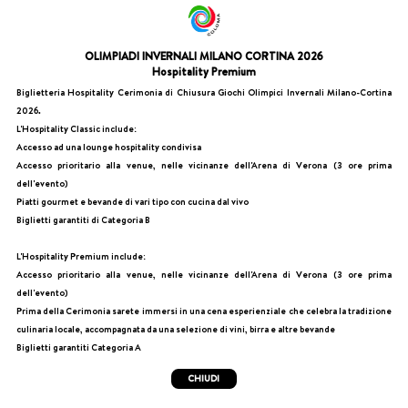
OLIMPIADI INVERNALI MILANO CORTINA 2026
Hospitality Premium
Biglietteria Hospitality Cerimonia di Chiusura Giochi Olimpici Invernali Milano-Cortina
2026.
L'Hospitality Classic include:
Accesso ad una lounge hospitality condivisa
Accesso prioritario alla venue, nelle vicinanze dell'Arena di Verona (3 ore prima
dell'evento)
Piatti gourmet e bevande di vari tipo con cucina dal vivo
Biglietti garantiti di Categoria B
L'Hospitality Premium include:
Accesso prioritario alla venue, nelle vicinanze dell'Arena di Verona (3 ore prima
dell'evento)
Prima della Cerimonia sarete immersi in una cena esperienziale che celebra la tradizione
culinaria locale, accompagnata da una selezione di vini, birra e altre bevande
Biglietti garantiti Categoria A
CHIUDI