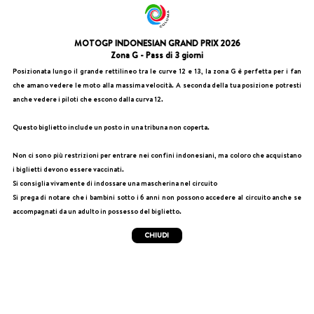
MOTOGP INDONESIAN GRAND PRIX 2026
Zona G - Pass di 3 giorni
Posizionata lungo il grande rettilineo tra le curve 12 e 13, la zona G è perfetta per i fan
che amano vedere le moto alla massima velocità. A seconda della tua posizione potresti
anche vedere i piloti che escono dalla curva 12.
Questo biglietto include un posto in una tribuna non coperta.
Non ci sono più restrizioni per entrare nei confini indonesiani, ma coloro che acquistano
i biglietti devono essere vaccinati.
Si consiglia vivamente di indossare una mascherina nel circuito
Si prega di notare che i bambini sotto i 6 anni non possono accedere al circuito anche se
accompagnati da un adulto in possesso del biglietto.
CHIUDI