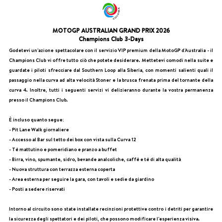
MOTOGP AUSTRALIAN GRAND PRIX 2026
Champions Club 3-Days
Godetevi un'azione spettacolare con il servizio VIP premium della MotoGP d'Australia - il
Champions Club vi offre tutto ciò che potete desiderare. Mettetevi comodi nella suite e
guardate i piloti sfrecciare dal Southern Loop alla Siberia, con momenti salienti quali il
passaggio nella curva ad alta velocità Stoner e la brusca frenata prima del tornante della
curva 4. Inoltre, tutti i seguenti servizi vi delizieranno durante la vostra permanenza
presso il Champions Club.
È incluso quanto segue:
- Pit Lane Walk giornaliere
- Accesso al Bar sul tetto dei box con vista sulla Curva 12
- Tè mattutino e pomeridiano e pranzo a buffet
- Birra, vino, spumante, sidro, bevande analcoliche, caffè e tè di alta qualità
- Nuova struttura con terrazza esterna coperta
- Area esterna per seguire la gara, con tavoli e sedie da giardino
- Posti a sedere riservati
Intorno al circuito sono state installate recinzioni protettive contro i detriti per garantire
la sicurezza degli spettatori e dei piloti, che possono modificare l'esperienza visiva.