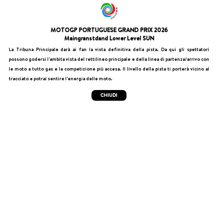
MOTOGP PORTUGUESE GRAND PRIX 2026
Maingranstdand Lower Level SUN
La Tribuna Principale darà ai fan la vista definitiva della pista. Da qui gli spettatori
possono godersi l'ambita vista del rettilineo principale e della linea di partenza/arrivo con
le moto a tutto gas e la competizione più accesa. Il livello della pista ti porterà vicino al
tracciato e potrai sentire l'energia delle moto.
CHIUDI