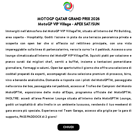
MOTOGP QATAR GRAND PRIX 2026
MotoGP VIP Village - APEX SAT/SUN
Immergiti nell'atmosfera del MotoGP VIP VillageTM, situato all'interno del Pit Building,
area coperta - Hospitality. Goditi l'azione in pista da una terrazza panoramica privata e
scoperta con open bar che si affaccia sul rettilineo principale, con una vista
impareggiabile sulla linea di partenza/arrivo, verso la curva 1 e il paddock. Accesso a una
lounge climatizzata all'interno del MotoGP VIP VillageTM. Squisiti piatti per colazione e
pranzo curati dai migliori chef, serviti a buffet, insieme a tentazioni pomeridiane
giornaliere, formaggi e salumi. Open bar aperto tutto il giorno che offre una selezione di
cocktail preparati da esperti, accompagnati da una selezione premium di prosecco, birra,
vino e bevande analcoliche. Domande e risposte con i piloti del MotoGPTM, passeggiata
nella corsia dei box, passeggiata nel paddock, accesso al Trofeo dei Campioni del Mondo
MotoGPTM, esposizione delle moto all'Expo, programma ufficiale del MotoGPTM.
INOLTRE: accedi all'area Premier Lounge situata all'interno della MotoGPTM Lounge,
goditi un'ospitalità di alto livello in un ambiente lussuoso, rendendo il tuo weekend di
gara ancora più speciale. Esperienza nel Team Garage, accesso alla griglia per la gara di
supporto, PASS PADDOCK di 2 giorni!
CHIUDI