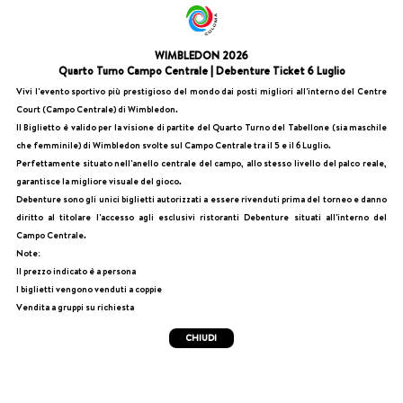
WIMBLEDON 2026
Quarto Turno Campo Centrale | Debenture Ticket 6 Luglio
Vivi l'evento sportivo più prestigioso del mondo dai posti migliori all'interno del Centre
Court (Campo Centrale) di Wimbledon.
Il Biglietto è valido per la visione di partite del Quarto Turno del Tabellone (sia maschile
che femminile) di Wimbledon svolte sul Campo Centrale tra il 5 e il 6 Luglio.
Perfettamente situato nell'anello centrale del campo, allo stesso livello del palco reale,
garantisce la migliore visuale del gioco.
Debenture sono gli unici biglietti autorizzati a essere rivenduti prima del torneo e danno
diritto al titolare l'accesso agli esclusivi ristoranti Debenture situati all'interno del
Campo Centrale.
Note:
Il prezzo indicato è a persona
I biglietti vengono venduti a coppie
Vendita a gruppi su richiesta
CHIUDI