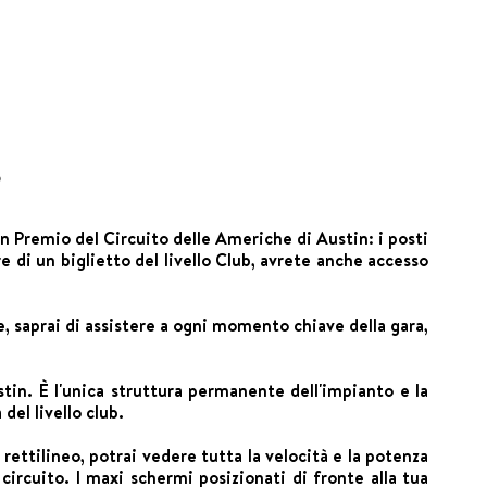
6
ran Premio del Circuito delle Americhe di Austin: i posti
re di un biglietto del livello Club, avrete anche accesso
le, saprai di assistere a ogni momento chiave della gara,
tin. È l'unica struttura permanente dell'impianto e la
del livello club.
un rettilineo, potrai vedere tutta la velocità e la potenza
ircuito. I maxi schermi posizionati di fronte alla tua