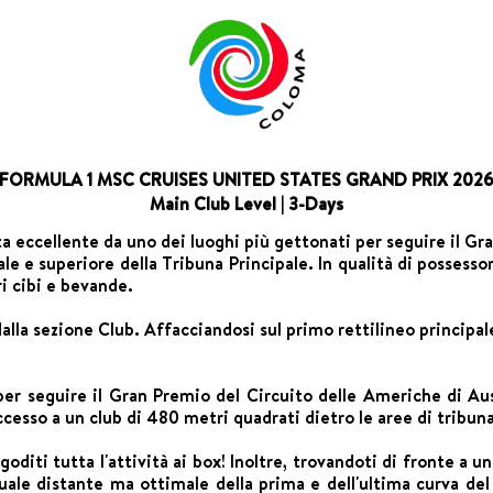
FORMULA 1 MSC CRUISES UNITED STATES GRAND PRIX 202
Main Club Level | 3-Days
vista eccellente da uno dei luoghi più gettonati per seguire il G
ale e superiore della Tribuna Principale. In qualità di possesso
i cibi e bevande.
a dalla sezione Club. Affacciandosi sul primo rettilineo principa
per seguire il Gran Premio del Circuito delle Americhe di Aus
esso a un club di 480 metri quadrati dietro le aree di tribuna 
 goditi tutta l'attività ai box! Inoltre, trovandoti di fronte a 
ale distante ma ottimale della prima e dell'ultima curva del c