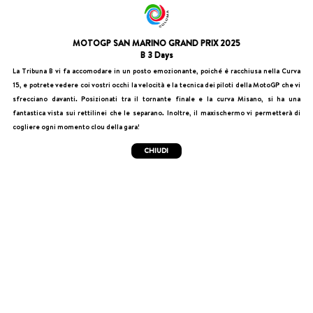
MOTOGP SAN MARINO GRAND PRIX 2025
B 3 Days
La Tribuna B vi fa accomodare in un posto emozionante, poiché è racchiusa nella Curva
15, e potrete vedere coi vostri occhi la velocità e la tecnica dei piloti della MotoGP che vi
sfrecciano davanti. Posizionati tra il tornante finale e la curva Misano, si ha una
fantastica vista sui rettilinei che le separano. Inoltre, il maxischermo vi permetterà di
cogliere ogni momento clou della gara!
CHIUDI