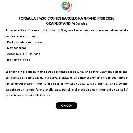
FORMULA 1 MSC CRUISES BARCELONA GRAND PRIX 2026
GRANDSTAND M Sunday
Accesso al Gran Premio di Formula 1 di Spagna a Barcellona con ingresso tribuna valido
per domenica incluso:
- Posto a sedere numerato
- Maxischermo
- Accesso alla F1 Fan Zone
- Biglietto digitale
La tribuna M ti colloca in una parte eccitante del circuito, che offre una vista dell'azione
esilarante della pista alla quinta curva. Si tratta di un punto estremamente impegnativo e
i piloti devono dare il meglio di sé per affrontare questa curva a gomito. Un posto che
garantisce un tempo favoloso alla gara, potrai anche seguire ogni momento con la TV
che si trova di fronte alla tribuna.
CHIUDI