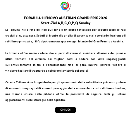
FORMULA 1 LENOVO AUSTRIAN GRAND PRIX 2026
Start-Ziel A,B,C,O,P,Q Sunday
La Tribuna Inizio-Fine del Red Bull Ring è un posto fantastico per seguire tutte le fasi
cruciali di questa gara. Seduti di fronte alla griglia di partenza e alla corsia dei box lungo il
rettilineo principale, i tifosi potranno assaporare ogni istante del Gran Premio d'Austria.
La tribuna offre ampie vedute che vi permettevano di assistere all'azione dei primi e
ultimi tornanti del circuito dai migliori posti a sedere con viste impareggiabili
sull'entusiasmante inizio e l'emozionante fine di gara. Inoltre, potrete vedere il
vincitore tagliare il traguardo e celebrare la vittoria sul podio!
Questa Tribuna è un luogo ideale per gli appassionati della velocità che potranno godere
di momenti ineguagliabili come il passaggio delle monovolume sul rettilineo. Inoltre,
una visione chiara della pit-lane offre la possibilità di seguire tutti gli ultimi
aggiornamenti sulle strategie della squadra.
CHIUDI