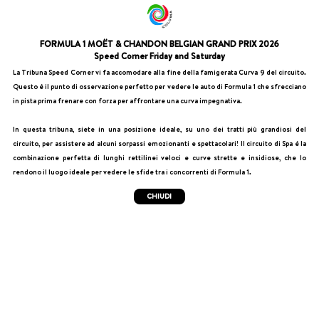
FORMULA 1 MOËT & CHANDON BELGIAN GRAND PRIX 2026
Speed Corner Friday and Saturday
La Tribuna Speed Corner vi fa accomodare alla fine della famigerata Curva 9 del circuito.
Questo è il punto di osservazione perfetto per vedere le auto di Formula 1 che sfrecciano
in pista prima frenare con forza per affrontare una curva impegnativa.
In questa tribuna, siete in una posizione ideale, su uno dei tratti più grandiosi del
circuito, per assistere ad alcuni sorpassi emozionanti e spettacolari! Il circuito di Spa è la
combinazione perfetta di lunghi rettilinei veloci e curve strette e insidiose, che lo
rendono il luogo ideale per vedere le sfide tra i concorrenti di Formula 1.
CHIUDI