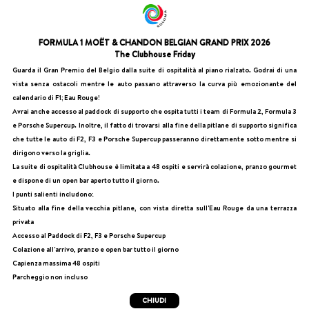
FORMULA 1 MOËT & CHANDON BELGIAN GRAND PRIX 2026
The Clubhouse Friday
Guarda il Gran Premio del Belgio dalla suite di ospitalità al piano rialzato. Godrai di una
vista senza ostacoli mentre le auto passano attraverso la curva più emozionante del
calendario di F1; Eau Rouge!
Avrai anche accesso al paddock di supporto che ospita tutti i team di Formula 2, Formula 3
e Porsche Supercup. Inoltre, il fatto di trovarsi alla fine della pitlane di supporto significa
che tutte le auto di F2, F3 e Porsche Supercup passeranno direttamente sotto mentre si
dirigono verso la griglia.
La suite di ospitalità Clubhouse è limitata a 48 ospiti e servirà colazione, pranzo gourmet
e dispone di un open bar aperto tutto il giorno.
I punti salienti includono:
Situato alla fine della vecchia pitlane, con vista diretta sull'Eau Rouge da una terrazza
privata
Accesso al Paddock di F2, F3 e Porsche Supercup
Colazione all'arrivo, pranzo e open bar tutto il giorno
Capienza massima 48 ospiti
Parcheggio non incluso
CHIUDI