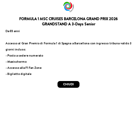
FORMULA 1 MSC CRUISES BARCELONA GRAND PRIX 2026
GRANDSTAND A 3-Days Senior
Da 65 anni
Accesso al Gran Premio di Formula 1 di Spagna a Barcellona con ingresso tribuna valido 3
giorni incluso:
- Posto a sedere numerato
- Maxischermo
- Accesso alla F1 Fan Zone
- Biglietto digitale
CHIUDI