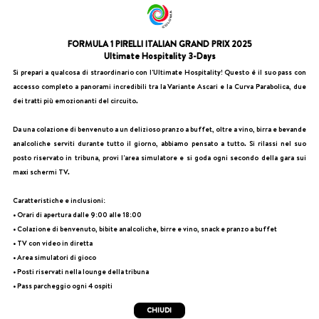
FORMULA 1 PIRELLI ITALIAN GRAND PRIX 2025
Ultimate Hospitality 3-Days
Si prepari a qualcosa di straordinario con l'Ultimate Hospitality! Questo è il suo pass con
accesso completo a panorami incredibili tra la Variante Ascari e la Curva Parabolica, due
dei tratti più emozionanti del circuito.
Da una colazione di benvenuto a un delizioso pranzo a buffet, oltre a vino, birra e bevande
analcoliche serviti durante tutto il giorno, abbiamo pensato a tutto. Si rilassi nel suo
posto riservato in tribuna, provi l'area simulatore e si goda ogni secondo della gara sui
maxi schermi TV.
Caratteristiche e inclusioni:
• Orari di apertura dalle 9:00 alle 18:00
• Colazione di benvenuto, bibite analcoliche, birre e vino, snack e pranzo a buffet
• TV con video in diretta
• Area simulatori di gioco
• Posti riservati nella lounge della tribuna
• Pass parcheggio ogni 4 ospiti
CHIUDI