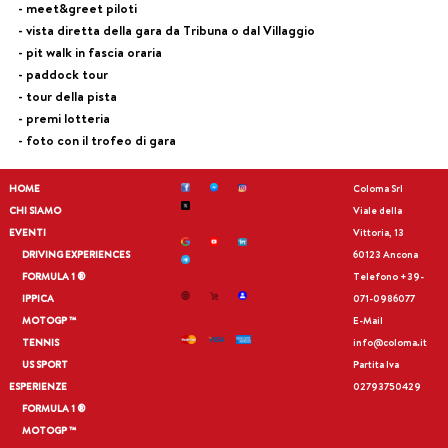
- meet&greet piloti
- vista diretta della gara da Tribuna o dal Villaggio
- pit walk in fascia oraria
- paddock tour
- tour della pista
- premi lotteria
- foto con il trofeo di gara
HOME
Coloma Srl
CHI SIAMO
Viale della
EVENTI
Vittoria, 13
DRIVING EXPERIENCES
60123 Ancona
FORMULA 1 ®
Telefono
+39-
IPPICA
071-0986077
MOTOGP ™
E-Mail
TENNIS
info@coloma.it
US SPORT
Partita Iva
ESPERIENZE
02793750429
FORMULA 1 ®
MOTOGP ™