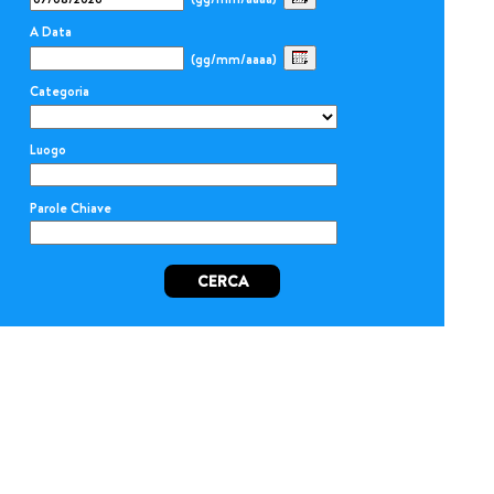
A Data
(gg/mm/aaaa)
Categoria
Luogo
Parole Chiave
CERCA