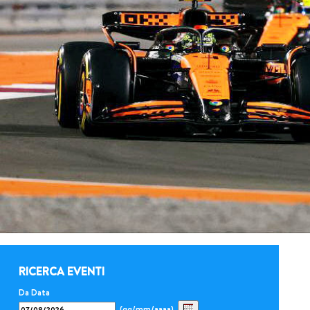
RICERCA EVENTI
Da Data
(gg/mm/aaaa)