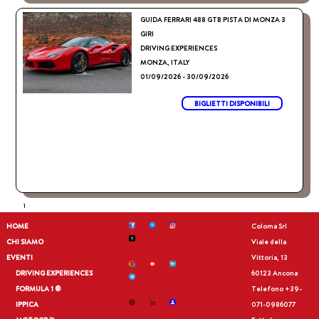
GUIDA FERRARI 488 GTB PISTA DI MONZA 3
GIRI
DRIVING EXPERIENCES
MONZA, ITALY
01/09/2026 - 30/09/2026
BIGLIETTI DISPONIBILI
1
HOME
Coloma Srl
CHI SIAMO
Viale della
EVENTI
Vittoria, 13
DRIVING EXPERIENCES
60123 Ancona
FORMULA 1 ®
Telefono
+39-
IPPICA
071-0986077