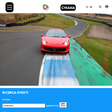
CHIAMA
RICERCA EVENTI
Da Data
(gg/mm/aaaa)