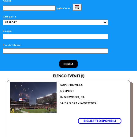
A Data
(gg/mm/aaaa)
Categoria
Luogo
Parole Chiave
CERCA
ELENCO EVENTI (1)
SUPER BOWL LXI
US SPORT
INGLEWOOD, CA
14/02/2027 - 14/02/2027
BIGLIETTI DISPONIBILI