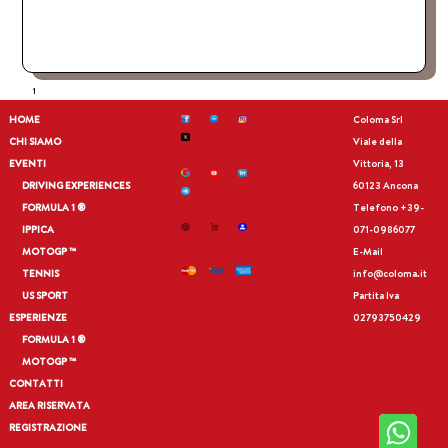
1
HOME
Coloma Srl
CHI SIAMO
Viale della
EVENTI
Vittoria, 13
DRIVING EXPERIENCES
60123 Ancona
FORMULA 1 ®
Telefono
+39-
IPPICA
071-0986077
MOTOGP ™
E-Mail
TENNIS
info@coloma.it
US SPORT
Partita Iva
ESPERIENZE
02793750429
FORMULA 1 ®
MOTOGP ™
CONTATTI
AREA RISERVATA
REGISTRAZIONE