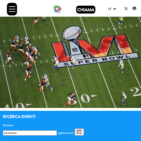
CHIAMA
RICERCA EVENTI
Da Data
(gg/mm/aaaa)