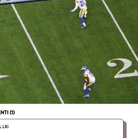
TI (1)
 LXI