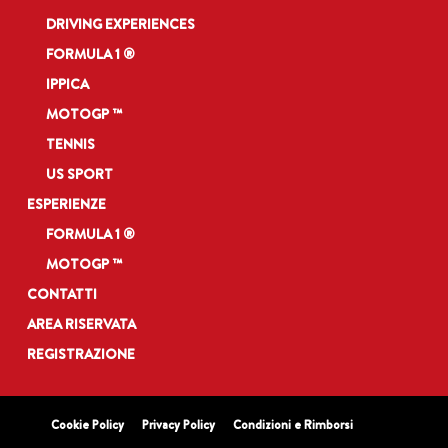
DRIVING EXPERIENCES
FORMULA 1 ®
IPPICA
MOTOGP ™
TENNIS
US SPORT
ESPERIENZE
FORMULA 1 ®
MOTOGP ™
CONTATTI
AREA RISERVATA
REGISTRAZIONE
Cookie Policy
Privacy Policy
Condizioni e Rimborsi