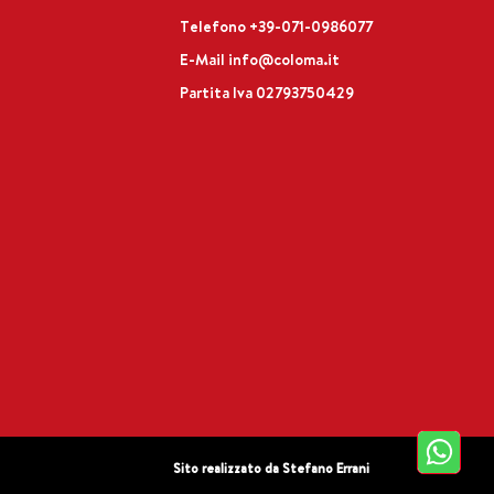
Telefono
+39-071-0986077
E-Mail
info@coloma.it
Partita Iva 02793750429
Sito realizzato da
Stefano Errani