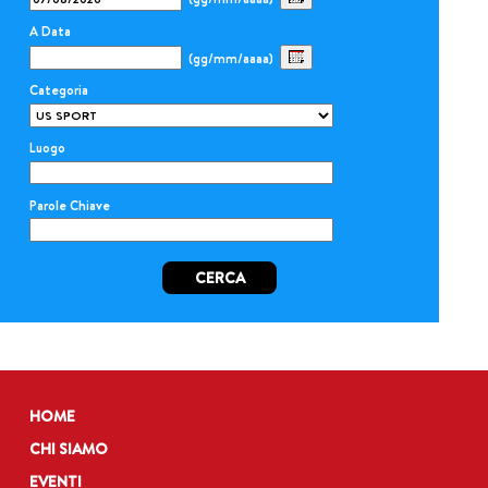
A Data
(gg/mm/aaaa)
Categoria
Luogo
Parole Chiave
CERCA
HOME
CHI SIAMO
EVENTI