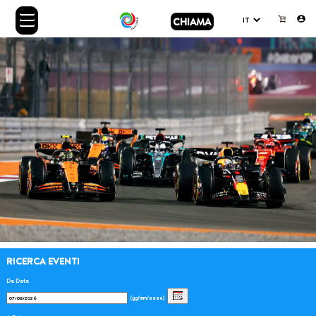
CHIAMA
RICERCA EVENTI
Da Data
(gg/mm/aaaa)