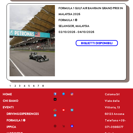
FORMULA 1 GULF AIR BAHRAIN GRAND PRIX IN
MALAYSIA 2026
FORMULA 1 ®
SELANGOR, MALAYSIA
02/10/2026 - 04/10/2026
BIGLIETTI DISPONIBILI
1
2
3
4
5
6
7
8
HOME
Coloma Srl
CHI SIAMO
Viale della
EVENTI
Vittoria, 13
DRIVING EXPERIENCES
60123 Ancona
FORMULA 1 ®
Telefono
+39-
IPPICA
071-0986077