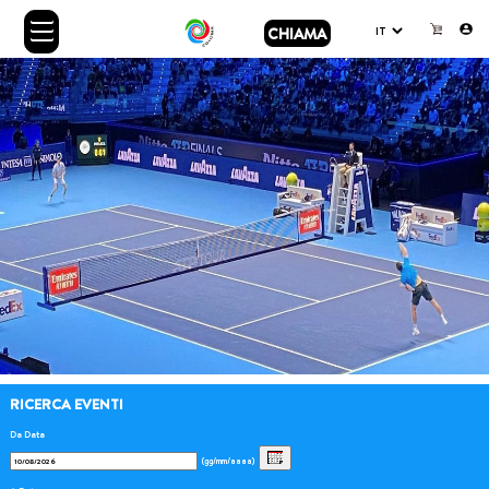
CHIAMA
RICERCA EVENTI
Da Data
(gg/mm/aaaa)