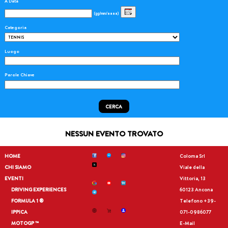
A Data
(gg/mm/aaaa)
Categoria
Luogo
Parole Chiave
CERCA
NESSUN EVENTO TROVATO
HOME
Coloma Srl
CHI SIAMO
Viale della
EVENTI
Vittoria, 13
DRIVING EXPERIENCES
60123 Ancona
FORMULA 1 ®
Telefono
+39-
IPPICA
071-0986077
MOTOGP ™
E-Mail