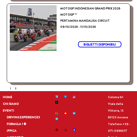
MOTOGP INDONESIAN GRAND PRIX 2026
MOTOGP ™
PERTAMINA MANDALIKA CIRCUIT
09/10/2026 - 11/10/2026
BIGLIETTI DISPONIBILI
1
2
HOME
Coloma Srl
CHI SIAMO
Viale della
EVENTI
Vittoria, 13
DRIVING EXPERIENCES
60123 Ancona
FORMULA 1 ®
Telefono
+39-
IPPICA
071-0986077