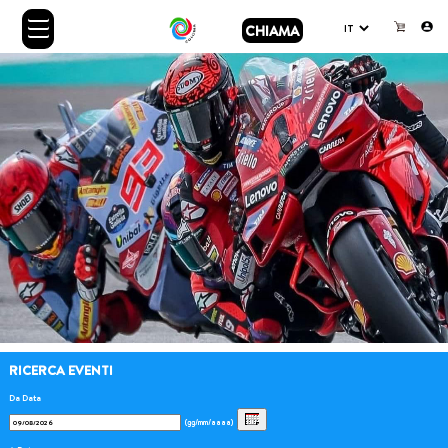
CHIAMA
RICERCA EVENTI
Da Data
(gg/mm/aaaa)