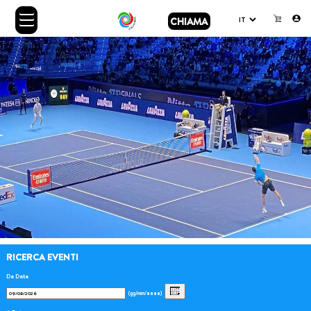
CHIAMA
RICERCA EVENTI
Da Data
(gg/mm/aaaa)