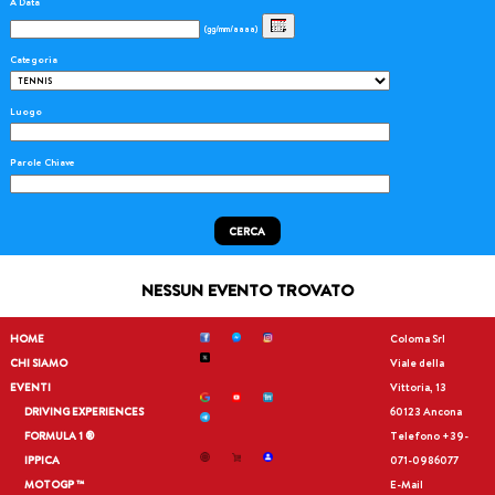
A Data
(gg/mm/aaaa)
Categoria
Luogo
Parole Chiave
CERCA
NESSUN EVENTO TROVATO
HOME
Coloma Srl
CHI SIAMO
Viale della
EVENTI
Vittoria, 13
DRIVING EXPERIENCES
60123 Ancona
FORMULA 1 ®
Telefono
+39-
IPPICA
071-0986077
MOTOGP ™
E-Mail