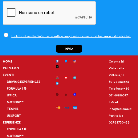
Ho letto ed accetto l'informativa sulla privacy dando il consenso al trattamento dei miei dati
INVIA
HOME
Coloma Srl
CHI SIAMO
Viale della
EVENTI
Vittoria, 13
DRIVING EXPERIENCES
60123 Ancona
FORMULA 1 ®
Telefono
+39-
IPPICA
071-0986077
MOTOGP ™
E-Mail
TENNIS
info@coloma.it
US SPORT
Partita Iva
ESPERIENZE
02793750429
FORMULA 1 ®
MOTOGP ™