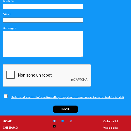
Telefono
E-Mail
Messaggio
Ho letto ed accetto l'informativa sulla privacy dando il consenso al trattamento dei miei dati
INVIA
HOME
Coloma Srl
CHI SIAMO
Viale della