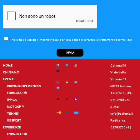
Ho letto ed accetto l'informativa sulla privacy dando il consenso al trattamento dei miei dati
INVIA
HOME
Coloma Srl
CHI SIAMO
Viale della
EVENTI
Vittoria, 13
DRIVING EXPERIENCES
60123 Ancona
FORMULA 1 ®
Telefono
+39-
IPPICA
071-0986077
MOTOGP ™
E-Mail
TENNIS
info@coloma.it
US SPORT
Partita Iva
ESPERIENZE
02793750429
FORMULA 1 ®