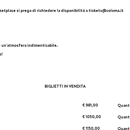
ketplace si prega di richiedere la disponibilità a tickets@coloma.it
 e un'atmosfera indimenticabile.
o!
BIGLIETTI IN VENDITA
€ 981,00
Quan
€ 1050,00
Quan
€ 1150,00
Quan