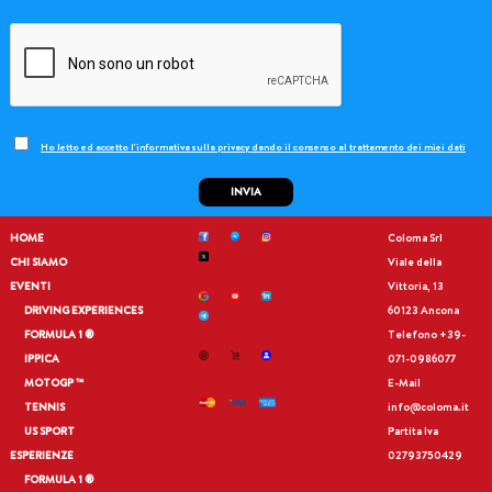
Ho letto ed accetto l'informativa sulla privacy dando il consenso al trattamento dei miei dati
INVIA
HOME
Coloma Srl
CHI SIAMO
Viale della
EVENTI
Vittoria, 13
DRIVING EXPERIENCES
60123 Ancona
FORMULA 1 ®
Telefono
+39-
IPPICA
071-0986077
MOTOGP ™
E-Mail
TENNIS
info@coloma.it
US SPORT
Partita Iva
ESPERIENZE
02793750429
FORMULA 1 ®