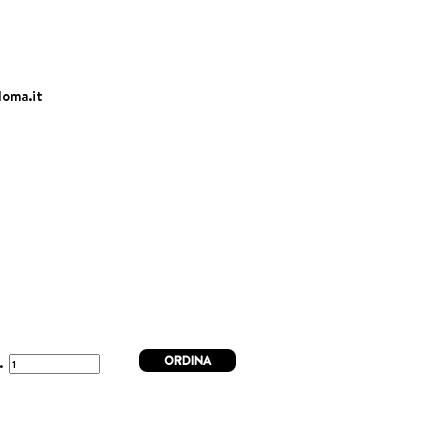
loma.it
ORDINA
t.