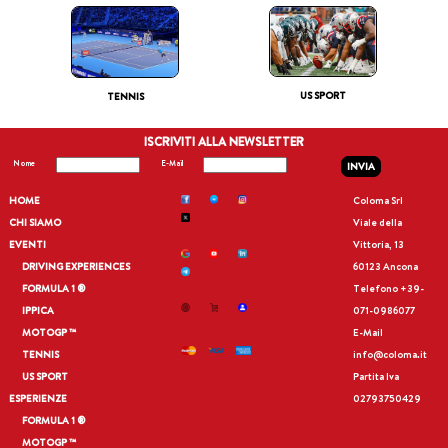
US SPORT
TENNIS
ISCRIVITI ALLA NEWSLETTER
Nome
E-Mail
INVIA
HOME
Coloma Srl
CHI SIAMO
Viale della
EVENTI
Vittoria, 13
DRIVING EXPERIENCES
60123 Ancona
FORMULA 1 ®
Telefono
+39-
IPPICA
071-0986077
MOTOGP ™
E-Mail
TENNIS
info@coloma.it
US SPORT
Partita Iva
ESPERIENZE
02793750429
FORMULA 1 ®
MOTOGP ™